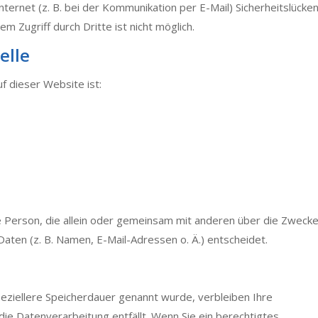
ternet (z. B. bei der Kommunikation per E-Mail) Sicherheitslücke
m Zugriff durch Dritte ist nicht möglich.
elle
f dieser Website ist:
sche Person, die allein oder gemeinsam mit anderen über die Zweck
ten (z. B. Namen, E-Mail-Adressen o. Ä.) entscheidet.
peziellere Speicherdauer genannt wurde, verbleiben Ihre
ie Datenverarbeitung entfällt. Wenn Sie ein berechtigtes