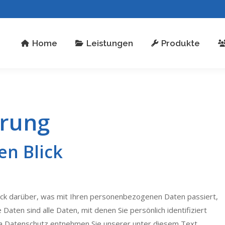
stungen
Produkte
Über uns
Kontakt
Home
Leistungen
Produkte
ärung
en Blick
ick darüber, was mit Ihren personenbezogenen Daten passiert,
ten sind alle Daten, mit denen Sie persönlich identifiziert
a Datenschutz entnehmen Sie unserer unter diesem Text