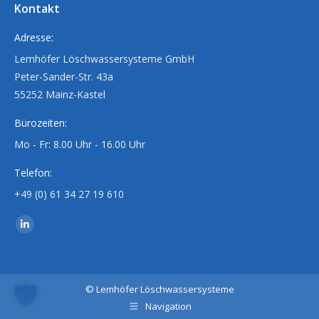
Kontakt
Adresse:
Lemhöfer Löschwassersysteme GmbH
Peter-Sander-Str. 43a
55252 Mainz-Kastel
Bürozeiten:
Mo - Fr: 8.00 Uhr - 16.00 Uhr
Telefon:
+49 (0) 61 34 27 19 610
Finden Sie uns auf:
Linkedin
page
opens
in
©
Lemhöfer Löschwassersysteme
new
Navigation