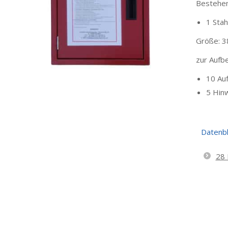
Bestehen
1 Sta
Größe: 3
zur Aufb
10 Auf
5 Hinw
Datenbl
28