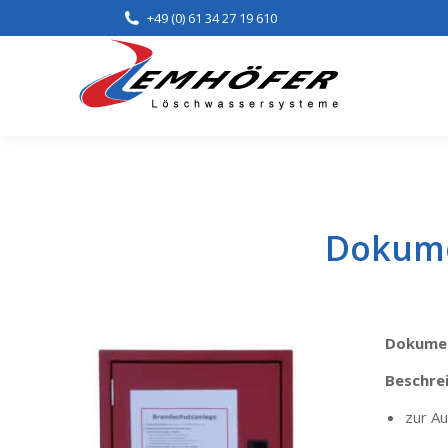
+49 (0) 61 34 27 19 610
Home
Lei
Dokume
Dokumen
Beschre
zur A