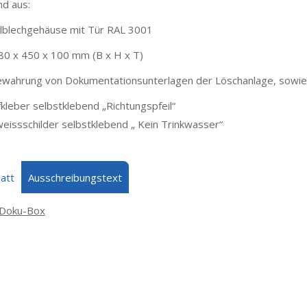
d aus:
hlblechgehäuse mit Tür RAL 3001
80 x 450 x 100 mm (B x H x T)
ewahrung von Dokumentationsunterlagen der Löschanlage, sowie 
kleber selbstklebend „Richtungspfeil“
eissschilder selbstklebend „ Kein Trinkwasser“
att
Ausschreibungstext
 Doku-Box