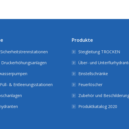
te
Produkte
Sicherheitstrennstationen
Steigleitung TROCKEN
 Druckerhöhungsanlagen
Über- und Unterflurhydran
wasserpumpen
Einstellschränke
Füll- & Entleerungsstationen
Feuerlöscher
löschanlagen
Zubehör und Beschilderun
ydranten
Produktkatalog 2020