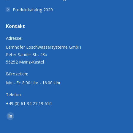
Produktkatalog 2020
Kontakt
Adresse:
Lemhöfer Löschwassersysteme GmbH
Peter-Sander-Str. 43a
55252 Mainz-Kastel
Bürozeiten:
Mo - Fr: 8.00 Uhr - 16.00 Uhr
Telefon:
+49 (0) 61 34 27 19 610
Finden Sie uns auf:
Linkedin
page