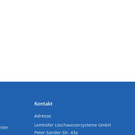
Kontakt
Adresse:
Lemhöfer Löschwassersysteme GmbH
nten
Peter-Sander-Str. 43a