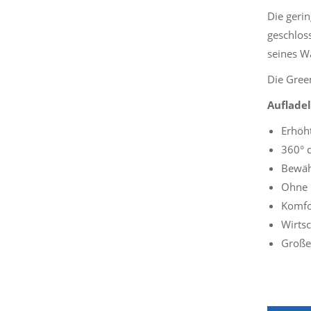
Die gerin
geschloss
seines Wa
Die Green
Aufladel
Erhöh
360° d
Bewäh
Ohne p
Komfor
Wirtsc
Große 