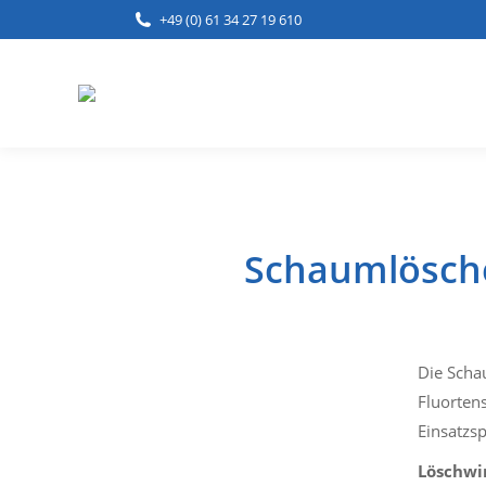
+49 (0) 61 34 27 19 610
Home
Lei
Schaumlöscher
Die Scha
Fluortens
Einsatzsp
Löschw