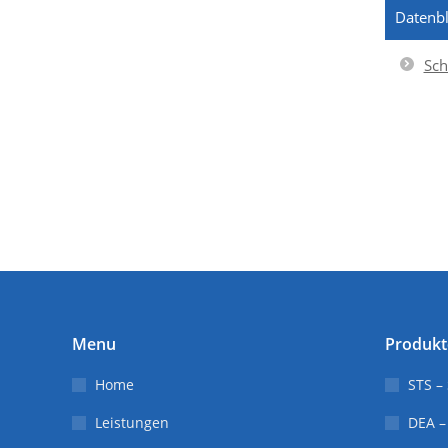
Datenbl
Sch
Menu
Produkt
Home
STS –
Leistungen
DEA –