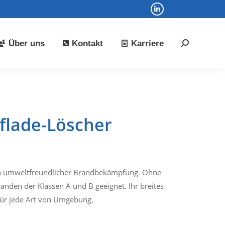
Linkedin
Karriere
Search:
page
opens
Über uns
Kontakt
Karriere
Search:
in
new
window
uflade-Löscher
en umweltfreundlicher Brandbekämpfung. Ohne
ränden der Klassen A und B geeignet. Ihr breites
für jede Art von Umgebung.