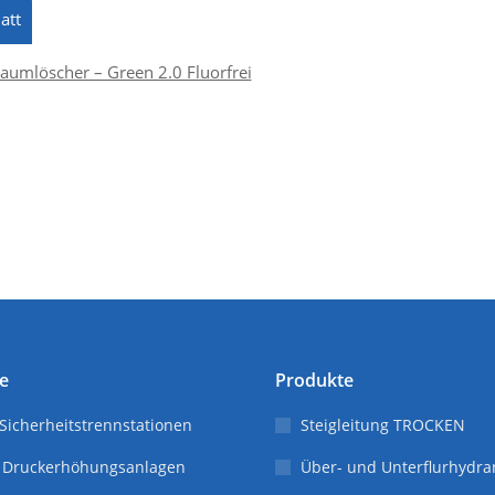
att
aumlöscher – Green 2.0 Fluorfrei
e
Produkte
 Sicherheitstrennstationen
Steigleitung TROCKEN
 Druckerhöhungsanlagen
Über- und Unterflurhydra