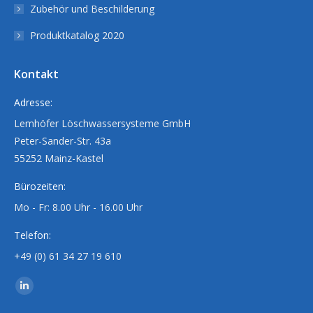
Zubehör und Beschilderung
Produktkatalog 2020
Kontakt
Adresse:
Lemhöfer Löschwassersysteme GmbH
Peter-Sander-Str. 43a
55252 Mainz-Kastel
Bürozeiten:
Mo - Fr: 8.00 Uhr - 16.00 Uhr
Telefon:
+49 (0) 61 34 27 19 610
Finden Sie uns auf:
Linkedin
page