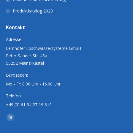
Produktkatalog 2020
Kontakt
Adresse:
Lemhöfer Löschwassersysteme GmbH
Peter-Sander-Str. 43a
55252 Mainz-Kastel
Bürozeiten:
Mo - Fr: 8.00 Uhr - 16.00 Uhr
Telefon:
+49 (0) 61 34 27 19 610
Finden Sie uns auf:
Linkedin
page