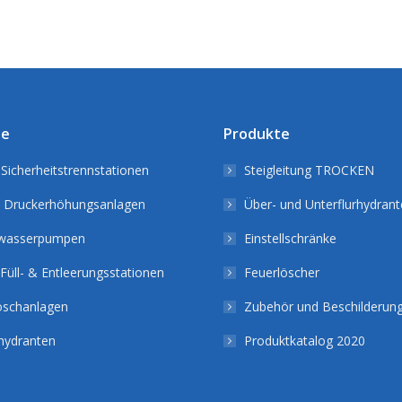
te
Produkte
Sicherheitstrennstationen
Steigleitung TROCKEN
 Druckerhöhungsanlagen
Über- und Unterflurhydran
wasserpumpen
Einstellschränke
Füll- & Entleerungsstationen
Feuerlöscher
löschanlagen
Zubehör und Beschilderun
ydranten
Produktkatalog 2020