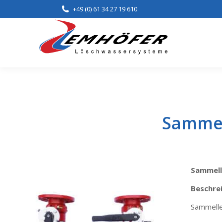
+49 (0) 61 34 27 19 610
Home
Lei
Sammel
Sammell
Beschre
Sammelle