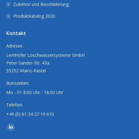
Zubehör und Beschilderung
Produktkatalog 2020
Kontakt
Adresse:
Lemhöfer Löschwassersysteme GmbH
Peter-Sander-Str. 43a
55252 Mainz-Kastel
Bürozeiten:
Mo - Fr: 8.00 Uhr - 16.00 Uhr
Telefon:
+49 (0) 61 34 27 19 610
Finden Sie uns auf:
Linkedin
page