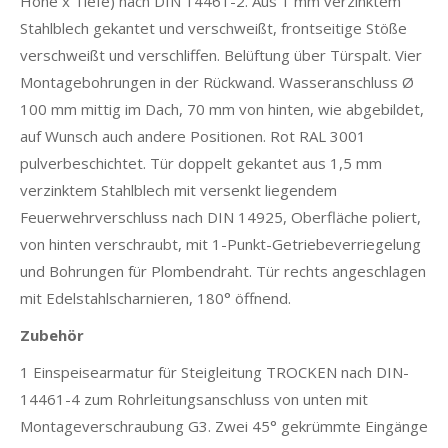
Höhe x Tiefe) nach DIN 14461-2. Aus 1 mm verzinktem
Stahlblech gekantet und verschweißt, frontseitige Stöße
verschweißt und verschliffen. Belüftung über Türspalt. Vier
Montagebohrungen in der Rückwand. Wasseranschluss Ø
100 mm mittig im Dach, 70 mm von hinten, wie abgebildet,
auf Wunsch auch andere Positionen. Rot RAL 3001
pulverbeschichtet. Tür doppelt gekantet aus 1,5 mm
verzinktem Stahlblech mit versenkt liegendem
Feuerwehrverschluss nach DIN 14925, Oberfläche poliert,
von hinten verschraubt, mit 1-Punkt-Getriebeverriegelung
und Bohrungen für Plombendraht. Tür rechts angeschlagen
mit Edelstahlscharnieren, 180° öffnend.
Zubehör
1 Einspeisearmatur für Steigleitung TROCKEN nach DIN-
14461-4 zum Rohrleitungsanschluss von unten mit
Montageverschraubung G3. Zwei 45° gekrümmte Eingänge