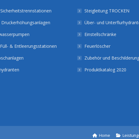
Sicherheitstrennstationen
Steigleitung TROCKEN
 Druckerhöhungsanlagen
Über- und Unterflurhydran
wasserpumpen
Einstellschränke
Füll- & Entleerungsstationen
Feuerlöscher
löschanlagen
Zubehör und Beschilderun
ydranten
Produktkatalog 2020
Home
Leistun