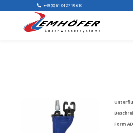
+49 (0) 61 34 27 19 610
Home
Lei
Unterfl
Beschre
Form AD