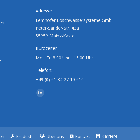
Adresse:
Lemhöfer Löschwassersysteme GmbH
ten
Peter-Sander-Str. 43a
55252 Mainz-Kastel
Bürozeiten:
Mo - Fr: 8.00 Uhr - 16.00 Uhr
g
Telefon:
+49 (0) 61 34 27 19 610
Finden Sie uns auf:
Linkedin
page
opens
in
new
Karriere
gen
Produkte
Über uns
Kontakt
window