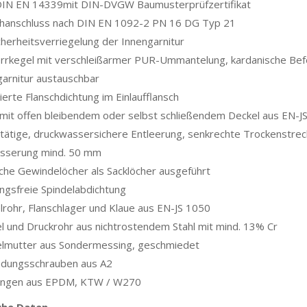
DIN EN 14339mit DIN-DVGW Baumusterprüfzertifikat
chanschluss nach DIN EN 1092-2 PN 16 DG Typ 21
cherheitsverriegelung der Innengarnitur
rrkegel mit verschleißarmer PUR-Ummantelung, kardanische Bef
arnitur austauschbar
ierte Flanschdichtung im Einlaufflansch
 mit offen bleibendem oder selbst schließendem Deckel aus EN-J
tätige, druckwassersichere Entleerung, senkrechte Trockenstrec
sserung mind. 50 mm
che Gewindelöcher als Sacklöcher ausgeführt
ngsfreie Spindelabdichtung
rohr, Flanschlager und Klaue aus EN-JS 1050
l und Druckrohr aus nichtrostendem Stahl mit mind. 13% Cr
elmutter aus Sondermessing, geschmiedet
ndungsschrauben aus A2
ungen aus EPDM, KTW / W270