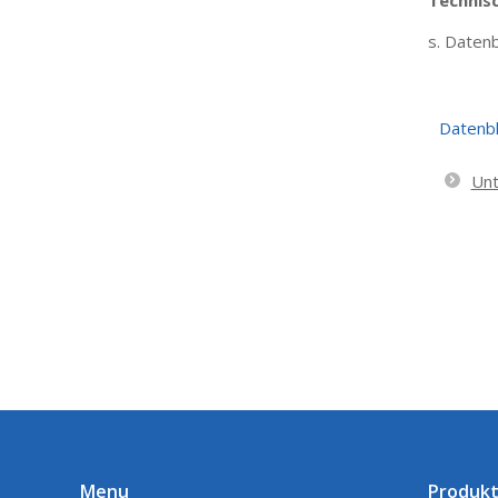
Technis
s. Datenb
Datenbl
Unt
Menu
Produk