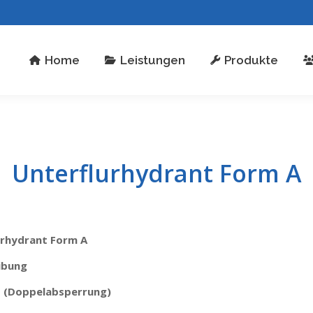
stungen
Produkte
Über uns
Kontakt
Home
Leistungen
Produkte
Unterflurhydrant Form A
urhydrant Form A
ibung
 (Doppelabsperrung)