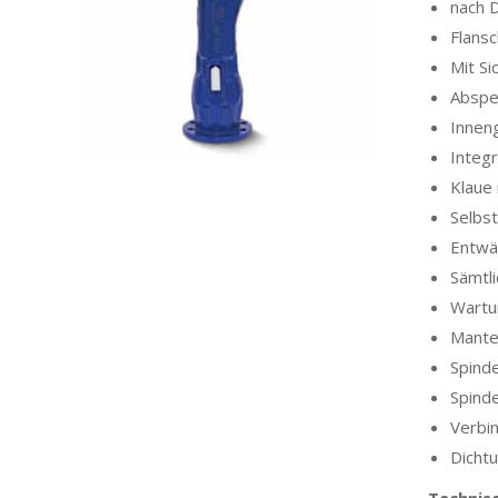
nach 
Flans
Mit Si
Abspe
Inneng
Integr
Klaue
Selbst
Entwä
Sämtli
Wartu
Mantel
Spinde
Spind
Verbi
Dicht