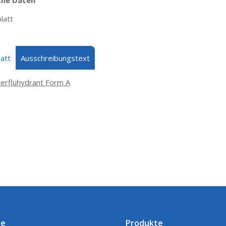
che Daten
latt
att
Ausschreibungstext
erfluhydrant Form A
te
Produkte